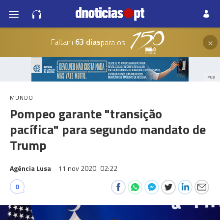
×
Faltam
63 dias
para os
PUB
MUNDO
Pompeo garante "transição
pacífica" para segundo mandato de
Trump
Agéncia Lusa
11 nov 2020
02:22
0