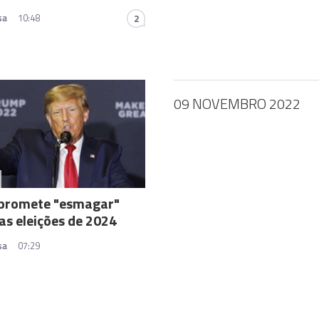
sa
10:48
2
09 NOVEMBRO 2022
promete "esmagar"
as eleições de 2024
sa
07:29