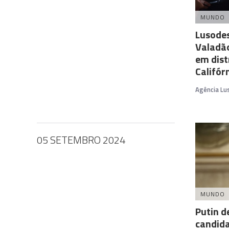
MUNDO
Lusode
Valadã
em dist
Califór
Agência Lu
05 SETEMBRO 2024
MUNDO
Putin d
candida