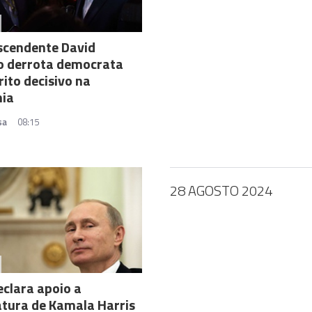
scendente David
o derrota democrata
rito decisivo na
nia
sa
08:15
28 AGOSTO 2024
eclara apoio a
tura de Kamala Harris