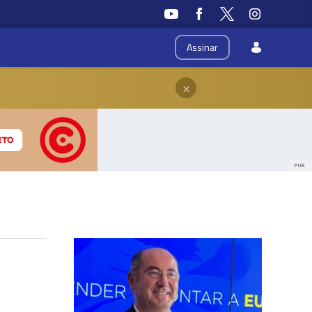
Assinar
×
PUB