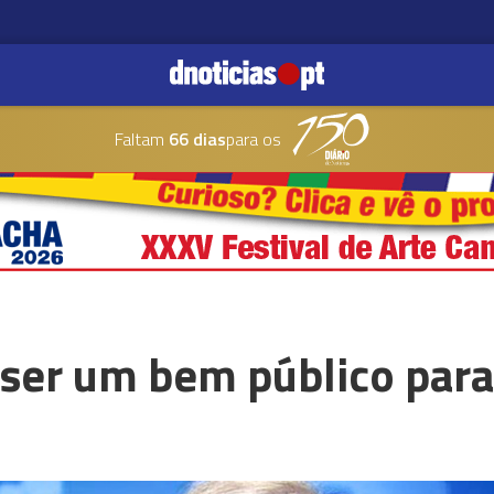
Faltam
66 dias
para os
 ser um bem público para