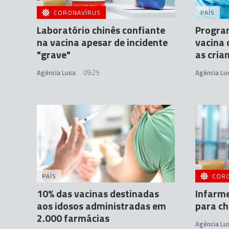
CORONAVÍRUS
PAÍS
Laboratório chinês confiante
Progra
na vacina apesar de incidente
vacina 
"grave"
as cria
Agência Lusa
09:25
Agência Lu
PAÍS
COR
10% das vacinas destinadas
Infarme
aos idosos administradas em
para ch
2.000 farmácias
Agência Lu