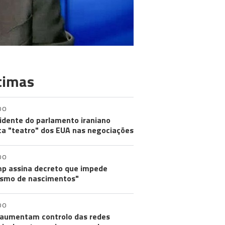
timas
DO
idente do parlamento iraniano
ica "teatro" dos EUA nas negociações
DO
p assina decreto que impede
ismo de nascimentos"
DO
aumentam controlo das redes