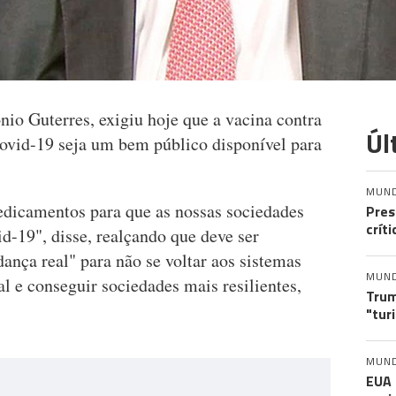
io Guterres, exigiu hoje que a vacina contra
Úl
covid-19 seja um bem público disponível para
MUN
edicamentos para que as nossas sociedades
Pres
crít
d-19", disse, realçando que deve ser
nça real" para não se voltar aos sistemas
MUN
 e conseguir sociedades mais resilientes,
Trum
"tur
MUN
EUA 