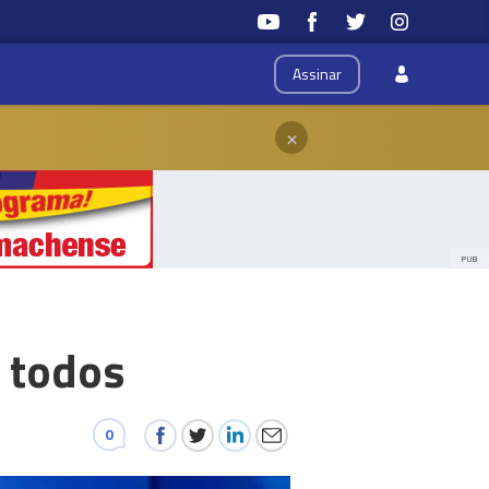
Assinar
×
PUB
 todos
0