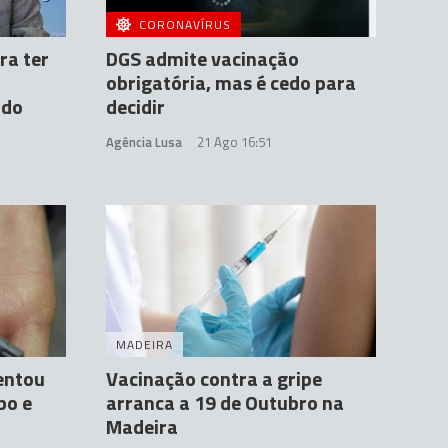
CORONAVÍRUS
ra ter
DGS admite vacinação
obrigatória, mas é cedo para
ndo
decidir
Agência Lusa
21 Ago 16:51
MADEIRA
entou
Vacinação contra a gripe
po e
arranca a 19 de Outubro na
Madeira