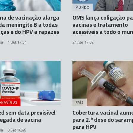
MUNDO
ma de vacinação alarga
OMS lança coligação pa
da meningite B a todas
vacinas e tratamento
nças e do HPV a rapazes
acessíveis a todo o mu
sa
1 Out 17:54
24 Abr 17:02
ONAVÍRUS
PAÍS
d sem data previsível
Cobertura vacinal aum
egada de vacina
para 2.ª dose do saram
para HPV
sa
9 Set 16:48