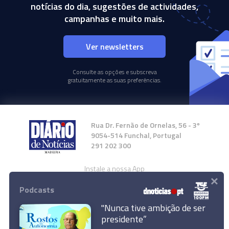
notícias do dia, sugestões de actividades,
campanhas e muito mais.
Ver newsletters
Consulte as opções e subscreva
gratuitamente as suas preferências.
Rua Dr. Fernão de Ornelas, 56 - 3º
9054-514 Funchal, Portugal
291 202 300
Instale a nossa App
×
Podcasts
"Nunca tive ambição de ser
presidente”