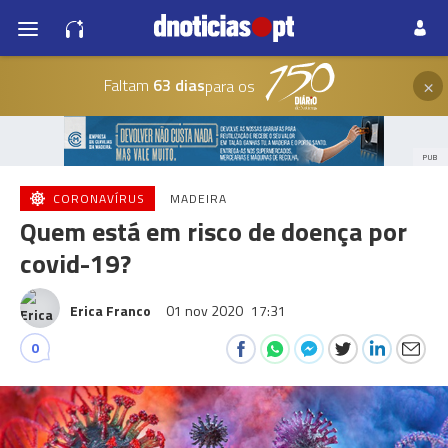
×
Faltam
63 dias
para os
PUB
CORONAVÍRUS
MADEIRA
Quem está em risco de doença por
covid-19?
Erica Franco
01 nov 2020
17:31
0