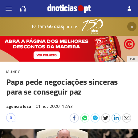
×
Faltam
66 dias
para os
PUB
MUNDO
Papa pede negociações sinceras
para se conseguir paz
agencia lusa
01 nov 2020
12:43
0