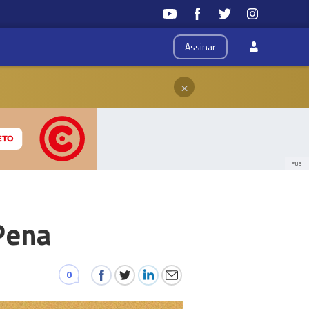
Assinar
×
PUB
Pena
0