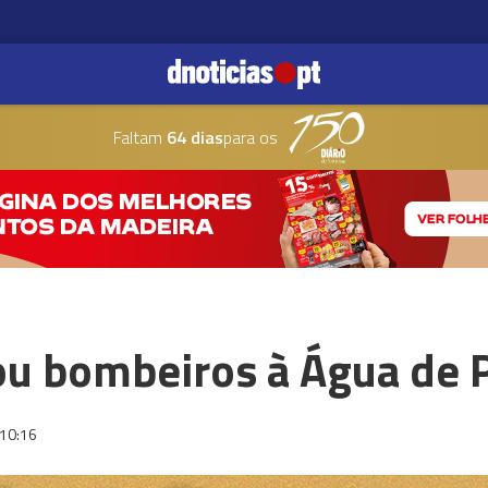
Faltam
64 dias
para os
u bombeiros à Água de 
10:16