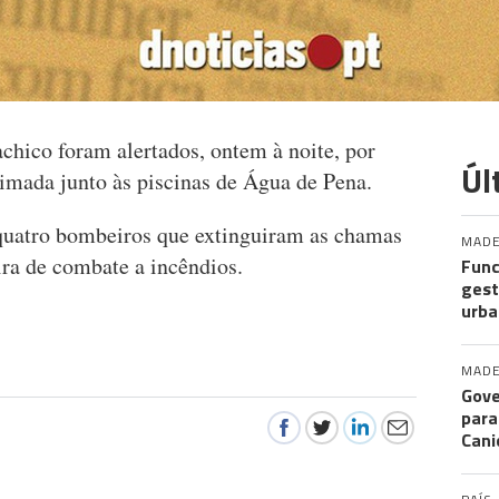
hico foram alertados, ontem à noite, por
Úl
eimada junto às piscinas de Água de Pena.
 quatro bombeiros que extinguiram as chamas
MADE
ira de combate a incêndios.
Func
gest
urba
MADE
Gove
para
Cani