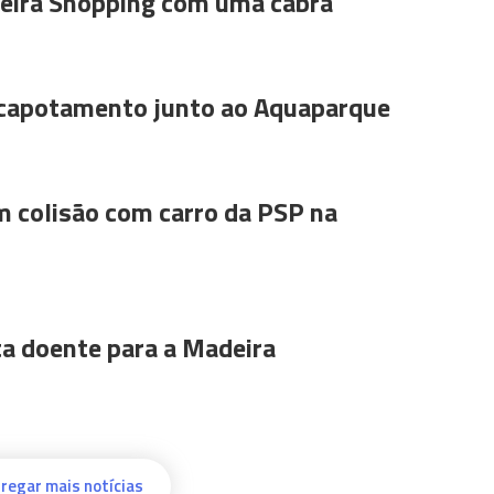
ira Shopping com uma cabra
 capotamento junto ao Aquaparque
m colisão com carro da PSP na
ta doente para a Madeira
regar mais notícias