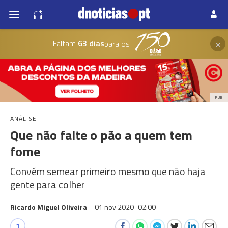
×
Faltam
63 dias
para os
PUB
ANÁLISE
Que não falte o pão a quem tem
fome
Convém semear primeiro mesmo que não haja
gente para colher
Ricardo Miguel Oliveira
01 nov 2020
02:00
1