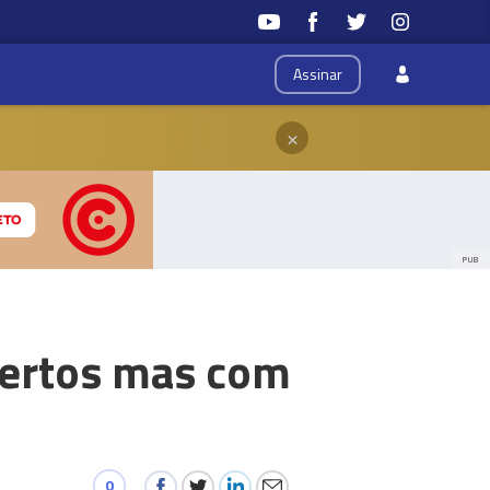
Assinar
×
PUB
bertos mas com
0