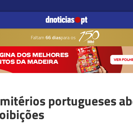
Faltam
66 dias
para os
emitérios portugueses a
roibições