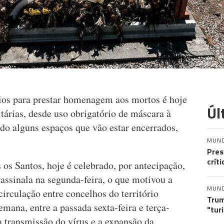
rios para prestar homenagem aos mortos é hoje
Úl
tárias, desde uso obrigatório de máscara à
do alguns espaços que vão estar encerrados,
MUN
Pres
crít
os Santos, hoje é celebrado, por antecipação,
 assinala na segunda-feira, o que motivou a
MUN
circulação entre concelhos do território
Trum
emana, entre a passada sexta-feira e terça-
"tur
 a transmissão do vírus e a expansão da