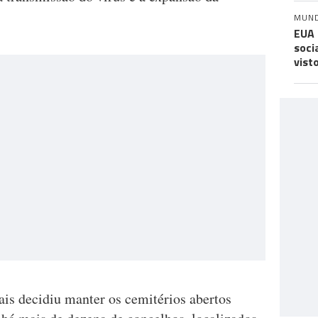
MUN
EUA 
soci
vist
s decidiu manter os cemitérios abertos