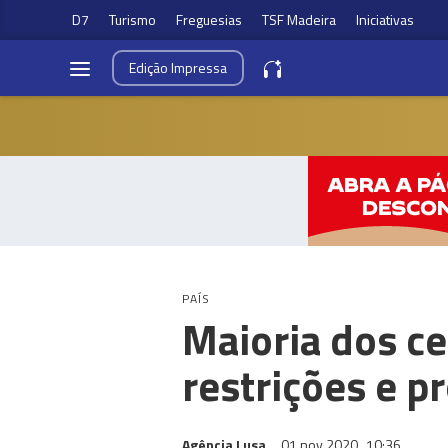
D7
Turismo
Freguesias
TSF Madeira
Iniciativas
Edição
Impressa
PAÍS
Maioria dos c
restrições e p
Agência Lusa
01 nov 2020
10:36