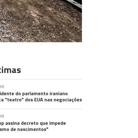
timas
DO
idente do parlamento iraniano
ica "teatro" dos EUA nas negociações
DO
p assina decreto que impede
ismo de nascimentos"