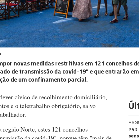
m
mpor novas medidas restritivas em 121 concelhos d
vado de transmissão da covid-19" e que entrarão em
ção de um confinamento parcial.
dever cívico de recolhimento domiciliário,
Úl
tos e o teletrabalho obrigatório, salvo
abalhador.
MADE
 região Norte, estes 121 concelhos
PSD 
sens
ansmissão da covid-19", porque têm "mais de