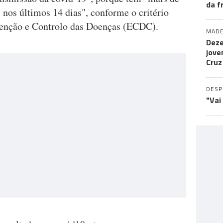
da f
 nos últimos 14 dias", conforme o critério
venção e Controlo das Doenças (ECDC).
MADE
Deze
jove
Cruz
DES
"Vai