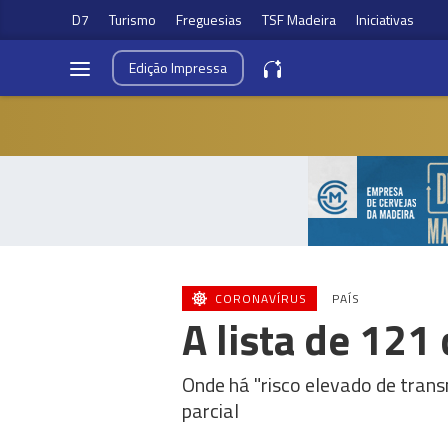
D7
Turismo
Freguesias
TSF Madeira
Iniciativas
Edição
Impressa
CORONAVÍRUS
PAÍS
A lista de 12
Onde há "risco elevado de trans
parcial