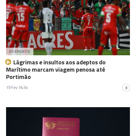
DESPORTO
Lágrimas e insultos aos adeptos do
Marítimo marcam viagem penosa até
Portimão
19 Fev 16:34
3