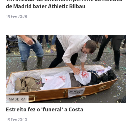
de Madrid bater Athletic Bilbau
19 Fev 20:28
MADEIRA
Estreito fez o 'funeral' a Costa
19 Fev 20:10