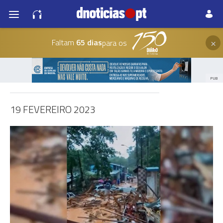
×
Faltam
65 dias
para os
PUB
19 FEVEREIRO 2023