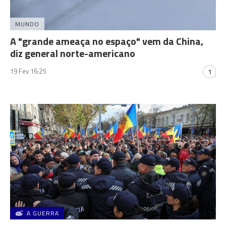
MUNDO
A "grande ameaça no espaço" vem da China,
diz general norte-americano
19 Fev 16:25
1
A GUERRA