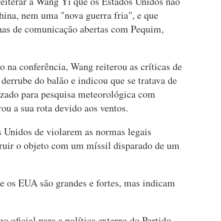
eiterar a Wang Yi que os Estados Unidos não
ina, nem uma "nova guerra fria", e que
has de comunicação abertas com Pequim,
o na conferência, Wang reiterou as críticas de
derrube do balão e indicou que se tratava de
izado para pesquisa meteorológica com
rou a sua rota devido aos ventos.
Unidos de violarem as normas legais
truir o objeto com um míssil disparado de um
e os EUA são grandes e fortes, mas indicam
o oficial para a política externa do Partido