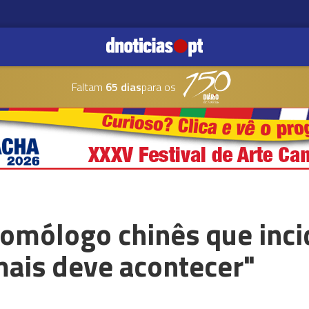
Faltam
65 dias
para os
 homólogo chinês que inc
mais deve acontecer"