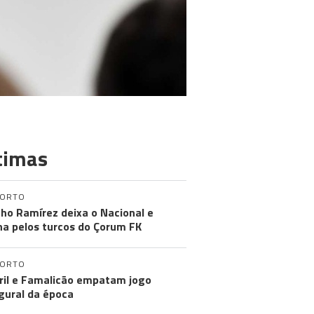
timas
PORTO
ho Ramírez deixa o Nacional e
na pelos turcos do Çorum FK
PORTO
ril e Famalicão empatam jogo
gural da época