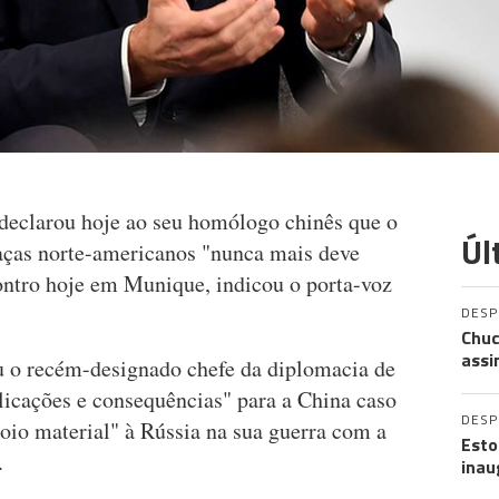
declarou hoje ao seu homólogo chinês que o
Úl
caças norte-americanos "nunca mais deve
ontro hoje em Munique, indicou o porta-voz
DES
Chuc
assi
 o recém-designado chefe da diplomacia de
icações e consequências" para a China caso
DES
oio material" à Rússia na sua guerra com a
Esto
.
inau