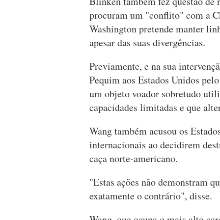
Blinken também fez questão de r
procuram um "conflito" com a Ch
Washington pretende manter lin
apesar das suas divergências.
Previamente, e na sua intervençã
Pequim aos Estados Unidos pelo 
um objeto voador sobretudo util
capacidades limitadas e que alte
Wang também acusou os Estados 
internacionais ao decidirem des
caça norte-americano.
"Estas ações não demonstram qu
exatamente o contrário", disse.
Wang, que ocupa o mais alto carg