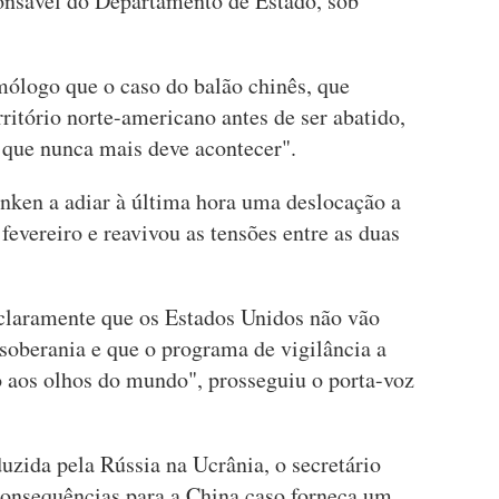
ponsável do Departamento de Estado, sob
mólogo que o caso do balão chinês, que
rritório norte-americano antes de ser abatido,
 que nunca mais deve acontecer".
inken a adiar à última hora uma deslocação a
fevereiro e reavivou as tensões entre as duas
 claramente que os Estados Unidos não vão
 soberania e que o programa de vigilância a
to aos olhos do mundo", prosseguiu o porta-voz
uzida pela Rússia na Ucrânia, o secretário
 consequências para a China caso forneça um