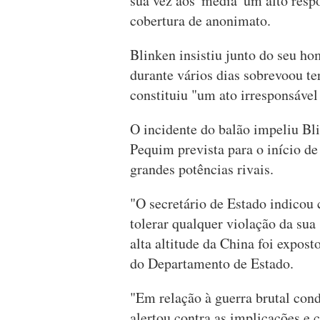
sua vez aos 'media' um alto res
cobertura de anonimato.
Blinken insistiu junto do seu ho
durante vários dias sobrevoou te
constituiu "um ato irresponsável
O incidente do balão impeliu Bl
Pequim prevista para o início de 
grandes potências rivais.
"O secretário de Estado indicou
tolerar qualquer violação da sua
alta altitude da China foi expos
do Departamento de Estado.
"Em relação à guerra brutal cond
alertou contra as implicações e