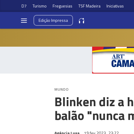
D7
Turismo
Freguesias
TSF Madeira
Iniciativas
Edição
Impressa
MUNDO
Blinken diz a
balão "nunca 
Agência Lusa
19 fev 2023
23:22