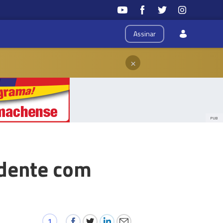
Assinar
×
PUB
idente com
1