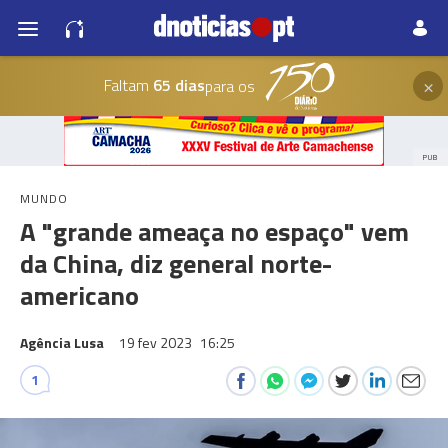
×
Faltam
65 dias
para os
PUB
MUNDO
A "grande ameaça no espaço" vem
da China, diz general norte-
americano
Agência Lusa
19 fev 2023
16:25
1