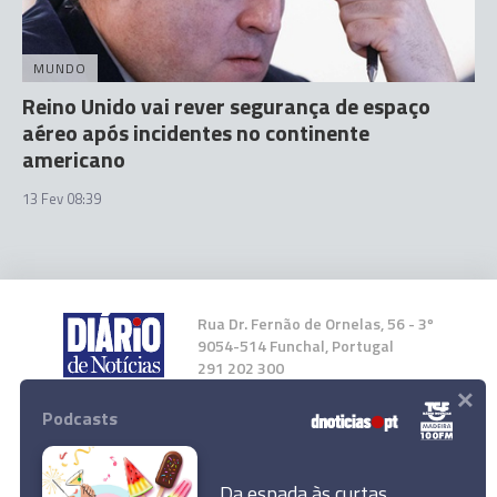
MUNDO
Reino Unido vai rever segurança de espaço
aéreo após incidentes no continente
americano
13 Fev 08:39
Rua Dr. Fernão de Ornelas, 56 - 3º
9054-514 Funchal, Portugal
291 202 300
×
Podcasts
Instale a nossa App
Da espada às curtas