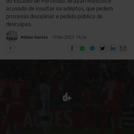
do Estádio de Portimão. Brayan Riascos é
acusado de insultar os adeptos, que pedem
processo disciplinar e pedido público de
desculpas.
Rúben Santos
19 fev 2023
16:34
3