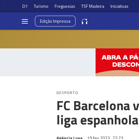
D7
Turismo
Freguesias
TSF Madeira
Iniciativas
Edição
Impressa
DESPORTO
FC Barcelona v
liga espanhola
Agência Lusa
19 fev 2023
22:23