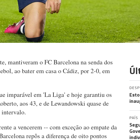
rte, mantiveram o FC Barcelona na senda dos
Úl
tebol, ao bater em casa o Cádiz, por 2-0, em
DES
e imparável em 'La Liga' e hoje garantiu os
Esto
inau
Roberto, aos 43, e de Lewandowski quase de
 intervalo.
PAÍS
Segu
rente a vencerem -- com exceção ao empate da
Gove
 Barcelona repôs a diferença de oito pontos
indi