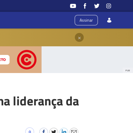
Assinar
×
PUB
na liderança da
0