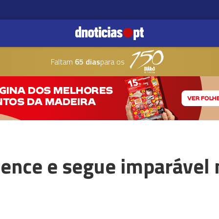
Faltam
65 dias
para os
ence e segue imparável 