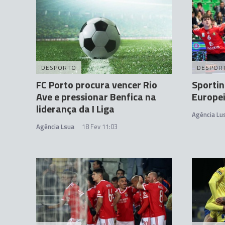
DESPORTO
DESPOR
FC Porto procura vencer Rio
Sportin
Ave e pressionar Benfica na
Europei
liderança da I Liga
Agência Lu
Agência Lsua
18 Fev 11:03