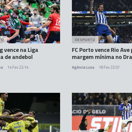
TO
DESPORTO
g vence na Liga
FC Porto vence Rio Ave 
a de andebol
margem mínima no Dr
sa
14 Fev 22:14
Agência Lusa
18 Fev 22:57