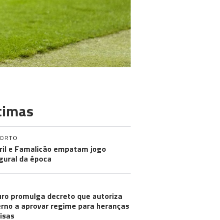
timas
PORTO
ril e Famalicão empatam jogo
gural da época
ro promulga decreto que autoriza
rno a aprovar regime para heranças
visas