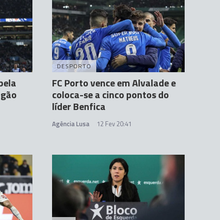
DESPORTO
pela
FC Porto vence em Alvalade e
agão
coloca-se a cinco pontos do
líder Benfica
Agência Lusa
12 Fev 20:41