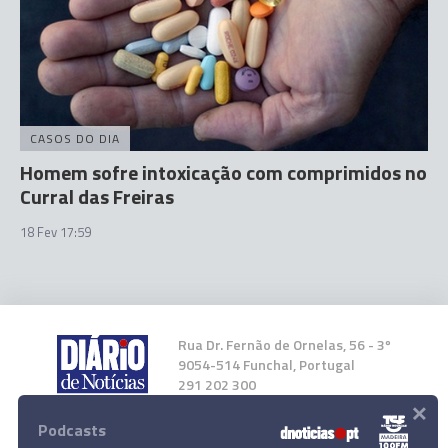
CASOS DO DIA
Homem sofre intoxicação com comprimidos no
Curral das Freiras
18 Fev 17:59
Rua Dr. Fernão de Ornelas, 56 - 3º
9054-514 Funchal, Portugal
291 202 300
×
Podcasts
Instale a nossa App