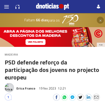
×
Faltam
66 dias
para os
PUB
MADEIRA
PSD defende reforço da
participação dos jovens no projecto
europeu
Erica Franco
19 fev 2023
12:21
1