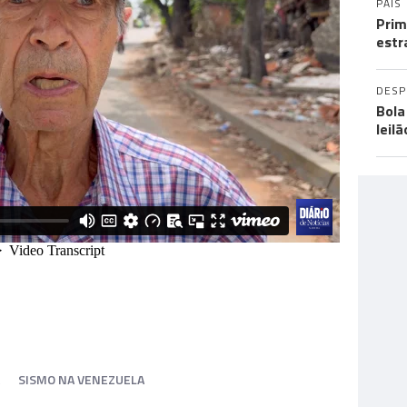
PAÍS
Prim
estr
DES
Bola
leil
SISMO NA VENEZUELA