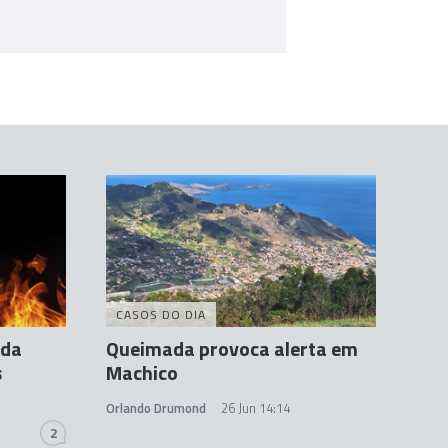
CASOS DO DIA
ada
Queimada provoca alerta em
s
Machico
Orlando Drumond
26 Jun 14:14
2