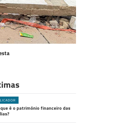
esta
timas
LICADOR
 que é o património financeiro das
lias?