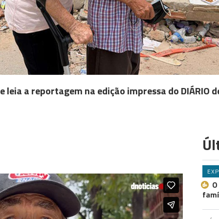
 e leia a reportagem na edição impressa do DIÁRIO d
Úl
EXP
O
famí