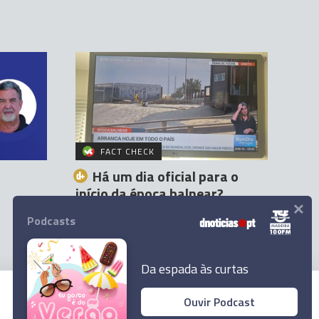
FACT CHECK
Há um dia oficial para o
início da época balnear?
×
Orlando Drumond
30 Jun 17:00
Podcasts
Da espada às curtas
Ouvir Podcast
© 2026 Empresa Diário de Notícias, Lda.