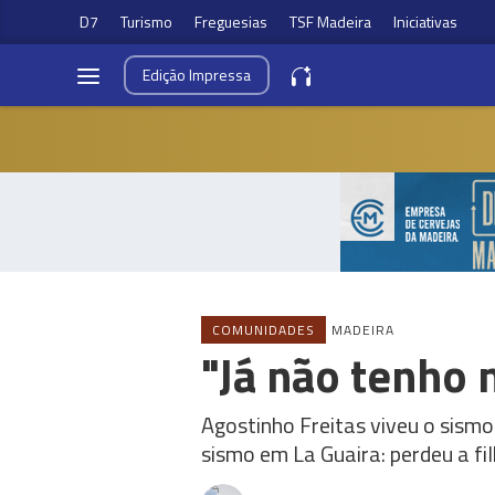
D7
Turismo
Freguesias
TSF Madeira
Iniciativas
Edição
Impressa
COMUNIDADES
MADEIRA
"Já não tenho 
Agostinho Freitas viveu o sism
sismo em La Guaira: perdeu a fil