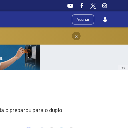
Assinar
×
PUB
da o preparou para o duplo