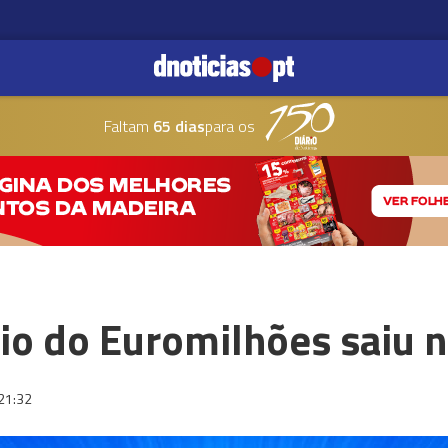
Faltam
65 dias
para os
io do Euromilhões saiu n
21:32