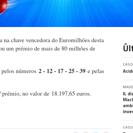
u na chave vencedora do Euromilhões desta
Úl
adou um prémio de mais de 80 milhões de
CASO
2 - 12 - 17 - 25 - 39
o pelos números
e pelas
Acid
MADE
 prémio, no valor de 18.197,65 euros.
IL d
Mach
ambi
inve
CASO