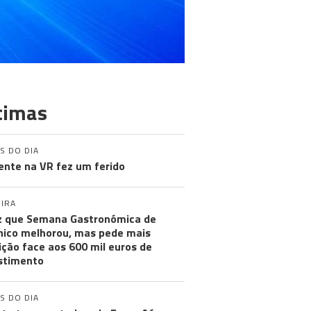
timas
S DO DIA
ente na VR fez um ferido
IRA
iz que Semana Gastronómica de
ico melhorou, mas pede mais
ção face aos 600 mil euros de
stimento
S DO DIA