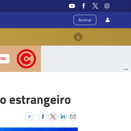
Assinar
×
PUB
o estrangeiro
0