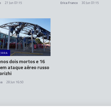
o
27 Jun 07:15
Erica Franco
30 Jun 07:15
ERRA
nos dois mortos e 16
 em ataque aéreo russo
rizhi
sa
28 Jun 16:50