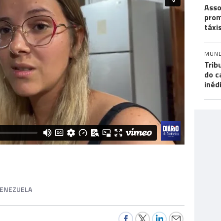
Asso
prom
táxi
MUN
Trib
do c
inéd
VENEZUELA