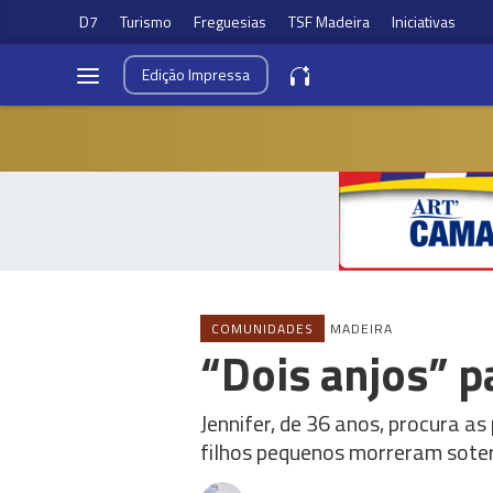
D7
Turismo
Freguesias
TSF Madeira
Iniciativas
Edição
Impressa
COMUNIDADES
MADEIRA
“Dois anjos” 
Jennifer, de 36 anos, procura a
filhos pequenos morreram sote