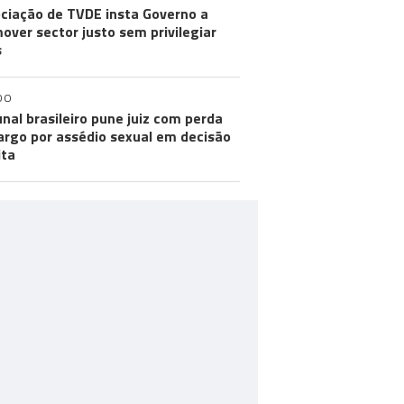
ciação de TVDE insta Governo a
over sector justo sem privilegiar
s
DO
unal brasileiro pune juiz com perda
argo por assédio sexual em decisão
ita