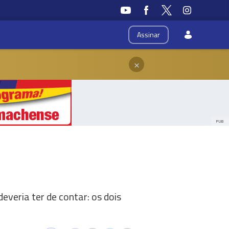
Assinar
×
PUB
everia ter de contar: os dois