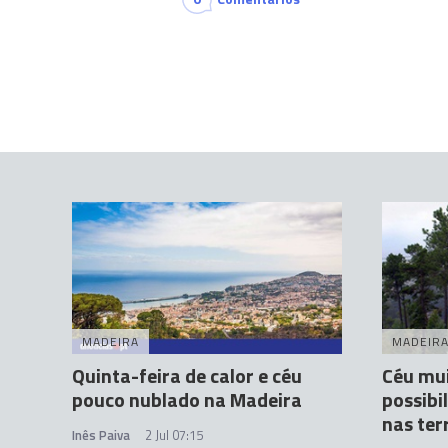
MADEIRA
MADEIR
Quinta-feira de calor e céu
Céu mui
pouco nublado na Madeira
possibi
nas ter
Inês Paiva
2 Jul 07:15