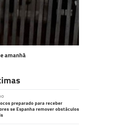
 de amanhã
timas
DO
ocos preparado para receber
res se Espanha remover obstáculos
is