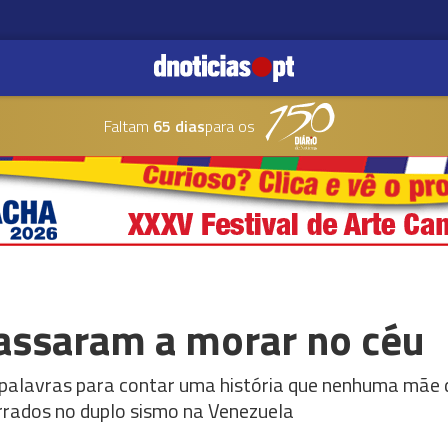
Faltam
65 dias
para os
passaram a morar no céu
s palavras para contar uma história que nenhuma mãe d
rrados no duplo sismo na Venezuela