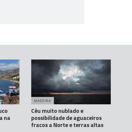
MADEIRA
uco
Céu muito nublado e
a na
possibilidade de aguaceiros
fracos a Norte e terras altas