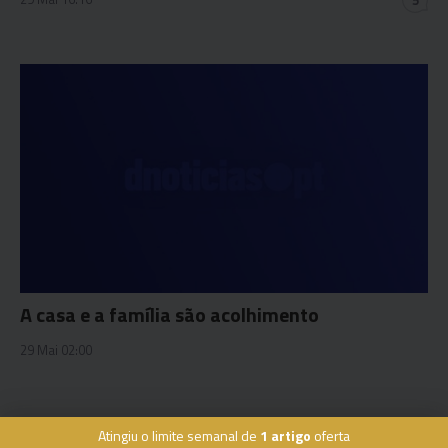
A casa e a família são acolhimento
29 Mai 02:00
Atingiu o limite semanal de
1 artigo
oferta