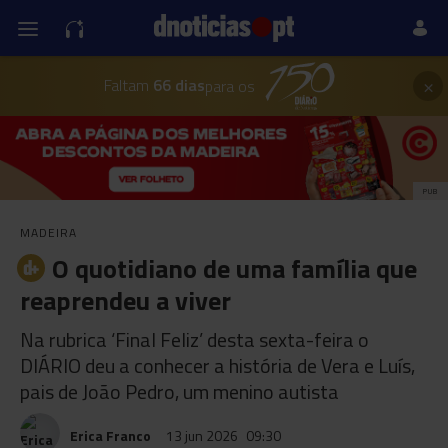
×
Faltam
66 dias
para os
PUB
MADEIRA
O quotidiano de uma família que
reaprendeu a viver
Na rubrica ‘Final Feliz’ desta sexta-feira o
DIÁRIO deu a conhecer a história de Vera e Luís,
pais de João Pedro, um menino autista
Erica Franco
13 jun 2026
09:30