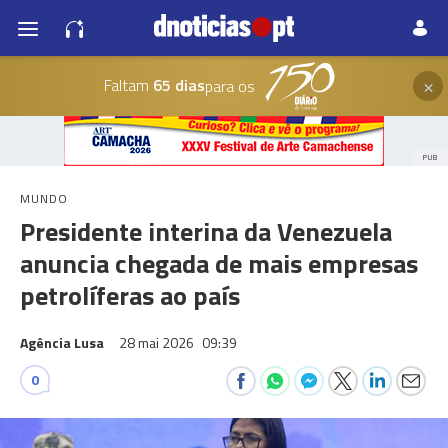
×
Faltam
65 dias
para os
PUB
MUNDO
Presidente interina da Venezuela
anuncia chegada de mais empresas
petrolíferas ao país
Agência Lusa
28 mai 2026
09:39
0