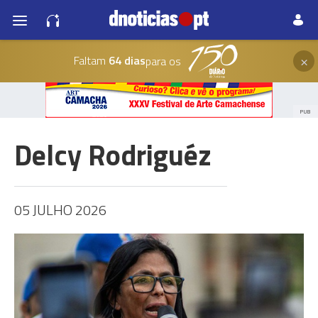
×
Faltam
64 dias
para os
PUB
Delcy Rodriguéz
05 JULHO 2026