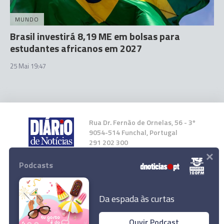
MUNDO
Brasil investirá 8,19 ME em bolsas para
estudantes africanos em 2027
25 Mai 19:47
Rua Dr. Fernão de Ornelas, 56 - 3º
9054-514 Funchal, Portugal
291 202 300
×
Podcasts
Instale a nossa App
Da espada às curtas
Ouvir Podcast