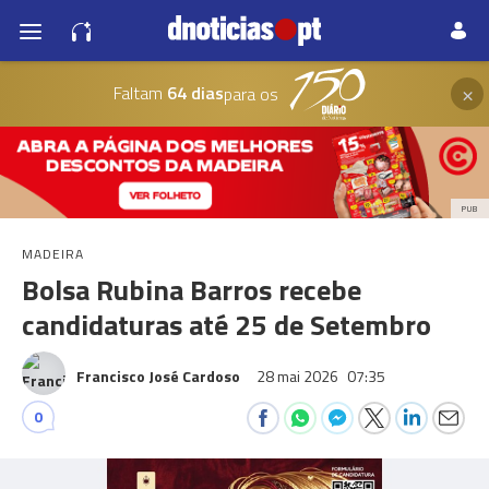
×
Faltam
64 dias
para os
PUB
MADEIRA
Bolsa Rubina Barros recebe
candidaturas até 25 de Setembro
Francisco José Cardoso
28 mai 2026
07:35
0