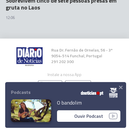
Sobrevivem cinco de sete pessoas presas em
gruta no Laos
12:06
Rua Dr. Fernão de Ornelas, 56 - 3º
9054-514 Funchal, Portugal
291 202 300
Instale a nossa App
×
Podcasts
O bandolim
© 2026 Empresa Diário de Notícias, Lda.
Ouvir Podcast
Todos os direitos reservados.