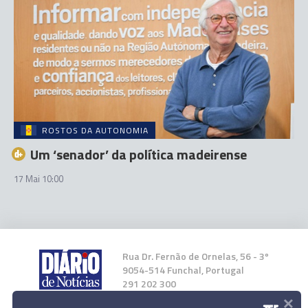
ROSTOS DA AUTONOMIA
Um ‘senador’ da política madeirense
17 Mai 10:00
Rua Dr. Fernão de Ornelas, 56 - 3º
9054-514 Funchal, Portugal
291 202 300
×