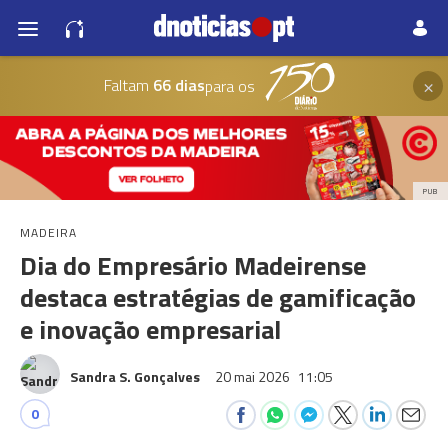
×
Faltam
66 dias
para os
PUB
MADEIRA
Dia do Empresário Madeirense
destaca estratégias de gamificação
e inovação empresarial
Sandra S. Gonçalves
20 mai 2026
11:05
0