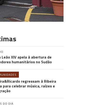
timas
DO
 Leão XIV apela à abertura de
edores humanitários no Sudão
MUNIDADES
ra&Ricardo regressam à Ribeira
a para celebrar música, raízes e
gração
S DO DIA