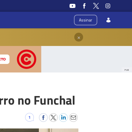
Assinar
×
PUB
rro no Funchal
1