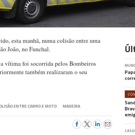
ido, esta manhã, numa colisão entre uma
Úl
São João, no Funchal.
a vítima foi socorrida pelos Bombeiros
MUN
eriormente também realizaram o seu
Papa
corr
CO
Sand
OLISÃO ENTRE CARRO E MOTO
MADEIRA
Brav
emi
CASO