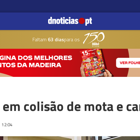
Faltam
63 dias
para os
em colisão de mota e ca
12:04