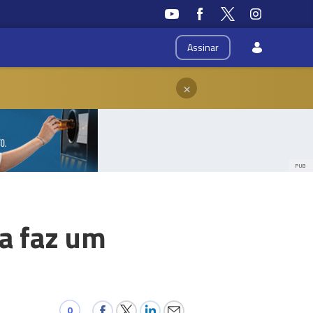
Assinar
×
PUB
da faz um
0