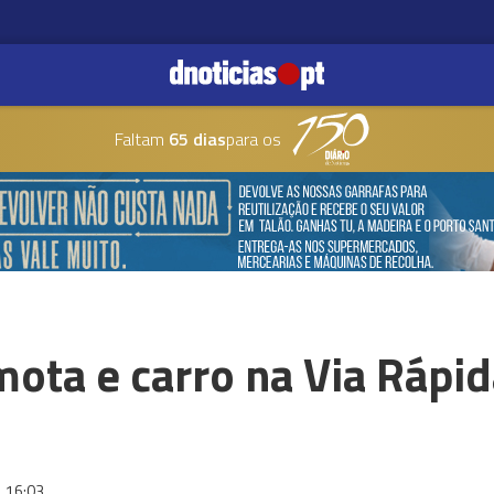
Faltam
65 dias
para os
mota e carro na Via Rápi
16:03