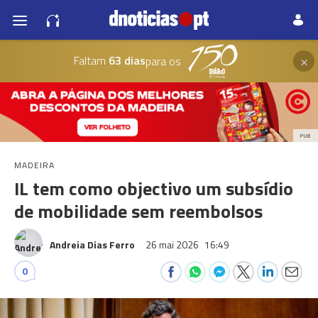
×
Faltam
63 dias
para os
PUB
MADEIRA
IL tem como objectivo um subsídio
de mobilidade sem reembolsos
Andreia Dias Ferro
26 mai 2026
16:49
0