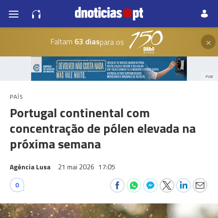
×
Faltam
63 dias
para os
PUB
PAÍS
Portugal continental com
concentração de pólen elevada na
próxima semana
Agência Lusa
21 mai 2026
17:05
0