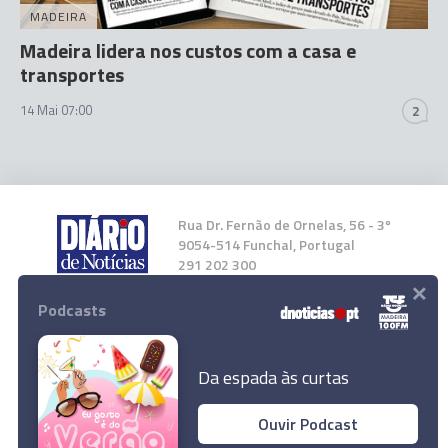
MADEIRA
Madeira lidera nos custos com a casa e
transportes
14 Mai 07:00
2
Rua Dr. Fernão de Ornelas, 56 - 3º
9054-514 Funchal, Portugal
291 202 300
×
Podcasts
Instale a nossa App
Da espada às curtas
Ouvir Podcast
© 2026 Empresa Diário de Notícias, Lda.