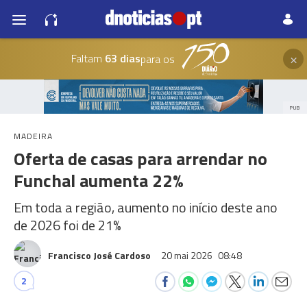
×
Faltam
63 dias
para os
PUB
MADEIRA
Oferta de casas para arrendar no
Funchal aumenta 22%
Em toda a região, aumento no início deste ano
de 2026 foi de 21%
Francisco José Cardoso
20 mai 2026
08:48
2