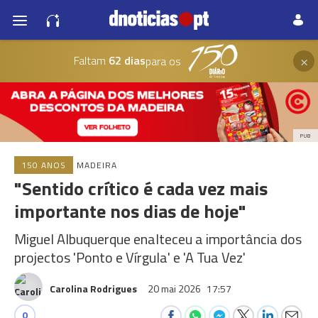
×
Faltam
62 dias
para os
PUB
150 ANOS
MADEIRA
"Sentido crítico é cada vez mais
importante nos dias de hoje"
Miguel Albuquerque enalteceu a importância dos
projectos 'Ponto e Vírgula' e 'A Tua Vez'
Carolina Rodrigues
20 mai 2026
17:57
0