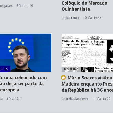
Colóquio do Mercado
Gonçalves
6 Mai 11:46
Quinhentista
Erica Franco
10 Mai 15:55
ERRA
MADEIRA
Europa celebrado com
Mário Soares visitou
ão de já ser parte da
Madeira enquanto Pres
 europeia
da República há 36 ano
sa
9 Mai 15:11
Andreia Dias Ferro
11 Mai 14:00