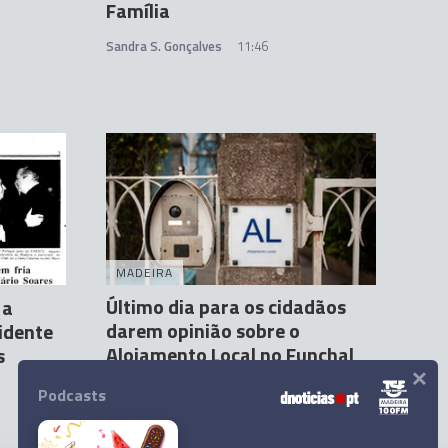
Família
Sandra S. Gonçalves
11:46
MADEIRA
Último dia para os cidadãos
 a
darem opinião sobre o
idente
Alojamento Local no Funchal
s
×
Miguel Fernandes Luís
11 Mai 07:07
6
Podcasts