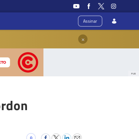
Assinar
×
PUB
ordon
0