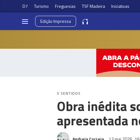
D7
Turismo
Freguesias
TSF Madeira
Iniciativas
Edição
Impressa
5 SENTIDOS
Obra inédita s
apresentada no
Andreia Correia
13 mai 2026
16