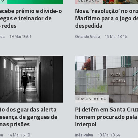
TO
DESPORTO
cebe prémio e divide-o
Nova ‘revolução’ no on
egas e treinador de
Marítimo para o jogo d
-redes
despedida
osa
19 Mai 16:01
Orlando Vieira
15 Mai 18:16
CASOS DO DIA
to dos guardas alerta
PJ detém em Santa Cru
esença de gangues de
homem procurado pela
 nas prisões
Interpol
sa
14 Mai 15:18
Inês Paiva
13 Mai 10:54