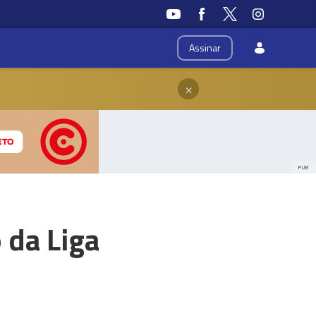
Assinar
×
PUB
 da Liga