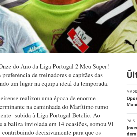
 Onze do Ano da Liga Portugal 2 Meu Super!
Úl
preferência de treinadores e capitães das
ndo um lugar na equipa ideal da temporada.
MADE
deirense realizou uma época de enorme
Opos
Muni
eterminante na caminhada do Marítimo rumo
uente subida à Liga Portugal Betclic. Ao
PAÍS
 a baliza inviolada em 14 ocasiões, somou 91
Jove
, contribuindo decisivamente para que os
demo