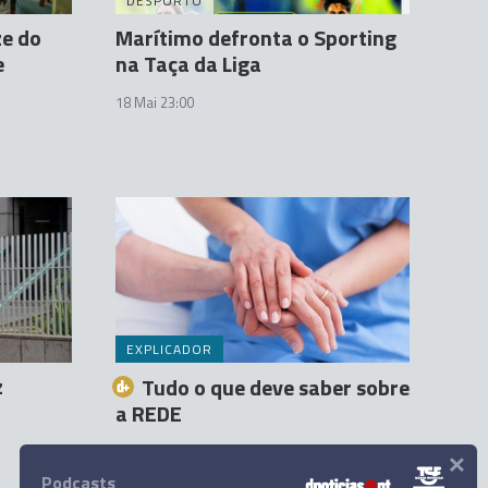
DESPORTO
ze do
Marítimo defronta o Sporting
e
na Taça da Liga
18 Mai 23:00
EXPLICADOR
z
Tudo o que deve saber sobre
a REDE
×
Orlando Vieira
12 Mai 22:00
7
Podcasts