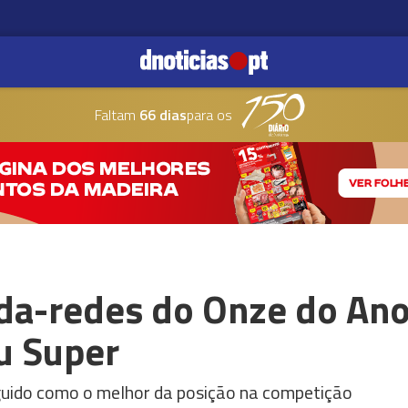
Faltam
66 dias
para os
da-redes do Onze do Ano
u Super
guido como o melhor da posição na competição