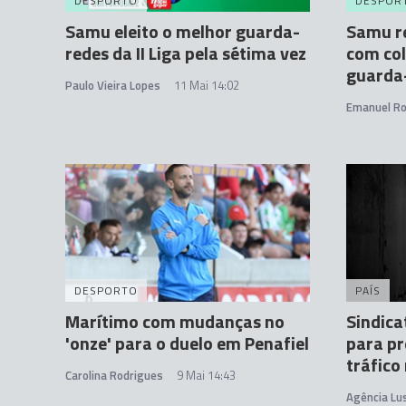
DESPORTO
DESPOR
Samu eleito o melhor guarda-
Samu re
redes da II Liga pela sétima vez
com col
guarda
Paulo Vieira Lopes
11 Mai 14:02
Emanuel R
DESPORTO
PAÍS
Marítimo com mudanças no
Sindica
'onze' para o duelo em Penafiel
para pr
tráfico
Carolina Rodrigues
9 Mai 14:43
Agência Lu