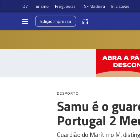
D7
Turismo
Freguesias
TSF Madeira
Iniciativas
Edição
Impressa
DESPORTO
Samu é o guar
Portugal 2 Me
Guardião do Marítimo M. distin