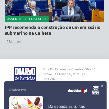
ASSEMBLEIA LEGISLATIVA
JPP recomenda a construção de um emissário
submarino na Calheta
19 Mai 11:41
Rua Dr. Fernão de Ornelas, 56 - 3º
9054-514 Funchal, Portugal
291 202 300
×
Podcasts
Instale a nossa App
Da espada às curtas