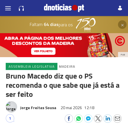
×
Faltam
64 dias
para os
PUB
ASSEMBLEIA LEGISLATIVA
MADEIRA
Bruno Macedo diz que o PS
recomenda o que sabe que já está a
ser feito
Jorge Freitas Sousa
20 mai 2026
12:18
1