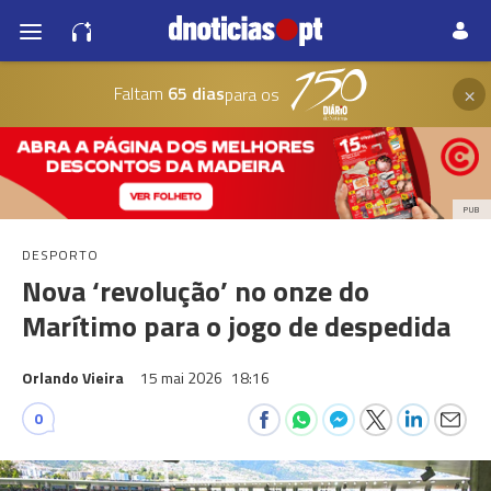
×
Faltam
65 dias
para os
PUB
DESPORTO
Nova ‘revolução’ no onze do
Marítimo para o jogo de despedida
Orlando Vieira
15 mai 2026
18:16
0