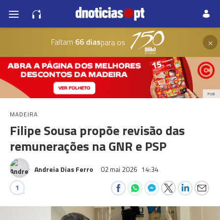
×
Faltam
66 dias
para os
PUB
MADEIRA
Filipe Sousa propõe revisão das
remunerações na GNR e PSP
Andreia Dias Ferro
02 mai 2026
14:34
1