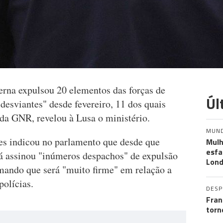
erna expulsou 20 elementos das forças de
Úl
esviantes" desde fevereiro, 11 dos quais
 da GNR, revelou à Lusa o ministério.
MUN
ves indicou no parlamento que desde que
Mulh
esf
já assinou "inúmeros despachos" de expulsão
Lond
ando que será "muito firme" em relação a
olícias.
DES
Fran
torn