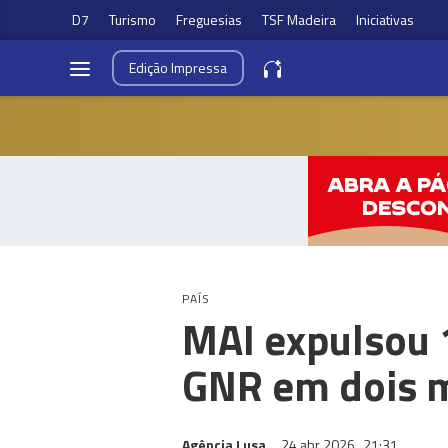
D7
Turismo
Freguesias
TSF Madeira
Iniciativas
Edição
Impressa
PAÍS
MAI expulsou 
GNR em dois 
Agência Lusa
24 abr 2026
21:31