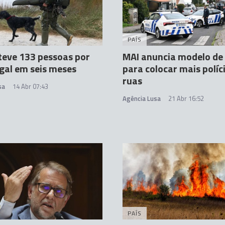
PAÍS
eve 133 pessoas por
MAI anuncia modelo de
egal em seis meses
para colocar mais políc
ruas
sa
14 Abr 07:43
Agência Lusa
21 Abr 16:52
PAÍS