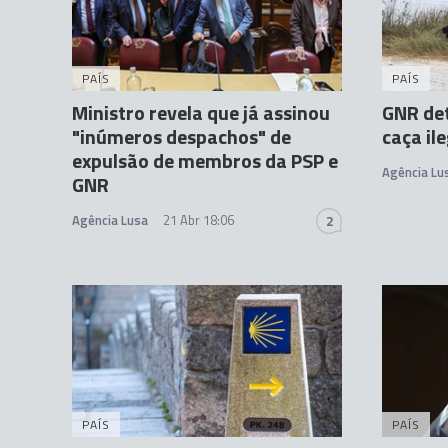
PAÍS
PAÍS
Ministro revela que já assinou
GNR det
"inúmeros despachos" de
caça il
expulsão de membros da PSP e
Agência Lu
GNR
Agência Lusa
21 Abr 18:06
2
PAÍS
PAÍS