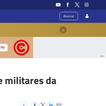
Assinar
×
PUB
 militares da
1