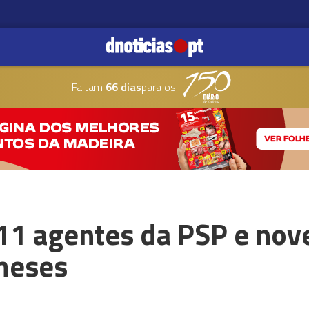
Faltam
66 dias
para os
11 agentes da PSP e nove
meses