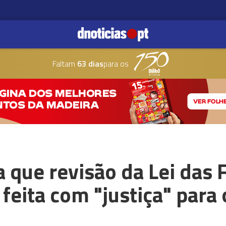
Faltam
63 dias
para os
a que revisão da Lei das 
 feita com "justiça" para