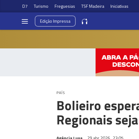
D7
Turismo
Freguesias
TSF Madeira
Iniciativas
Edição
Impressa
PAÍS
Bolieiro esper
Regionais seja
Agência Lusa
29 abr 2026
23:05