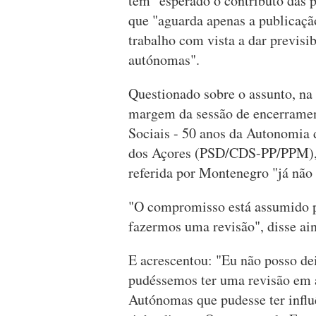
têm "esperado o contributo das p
que "aguarda apenas a publicaçã
trabalho com vista a dar previsib
autónomas".
Questionado sobre o assunto, na 
margem da sessão de encerrame
Sociais - 50 anos da Autonomia 
dos Açores (PSD/CDS-PP/PPM), J
referida por Montenegro "já não 
"O compromisso está assumido p
fazermos uma revisão", disse ain
E acrescentou: "Eu não posso de
pudéssemos ter uma revisão em a
Autónomas que pudesse ter influ