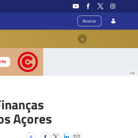
Assinar
×
PUB
Finanças
 os Açores
0