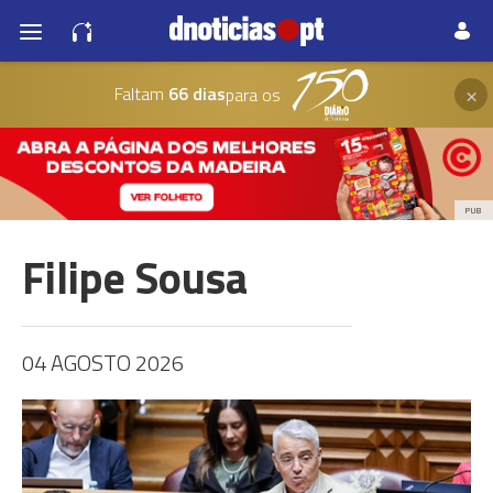
×
Faltam
66 dias
para os
PUB
Filipe Sousa
04 AGOSTO 2026