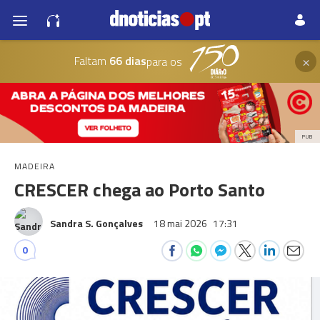
×
Faltam
66 dias
para os
PUB
MADEIRA
CRESCER chega ao Porto Santo
Sandra S. Gonçalves
18 mai 2026
17:31
0