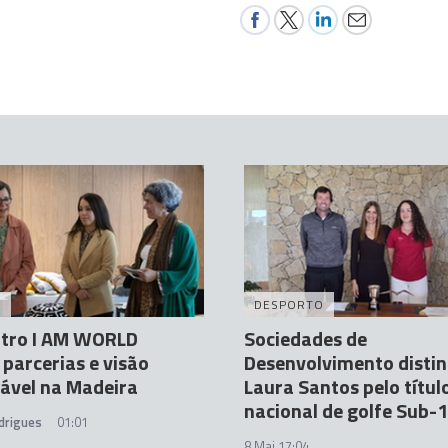
A
DESPORTO
ntro I AM WORLD
Sociedades de
 parcerias e visão
Desenvolvimento disti
ável na Madeira
Laura Santos pelo títul
nacional de golfe Sub-
drigues
01:01
8 Mai 17:04