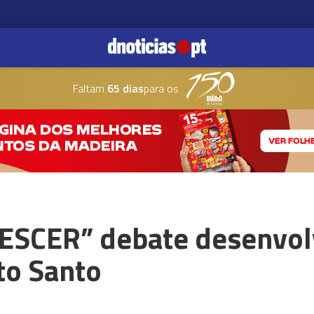
Faltam
65 dias
para os
RESCER” debate desenvo
rto Santo