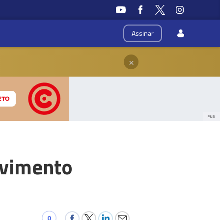
Assinar
×
PUB
lvimento
0