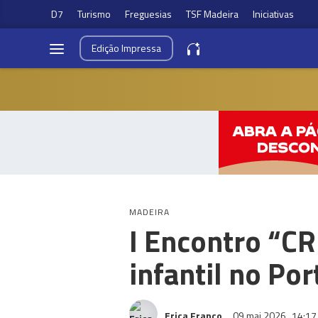
D7
Turismo
Freguesias
TSF Madeira
Iniciativas
Edição
Impressa
MADEIRA
I Encontro “C
infantil no Po
Erica Franco
09 mai 2026
14:17