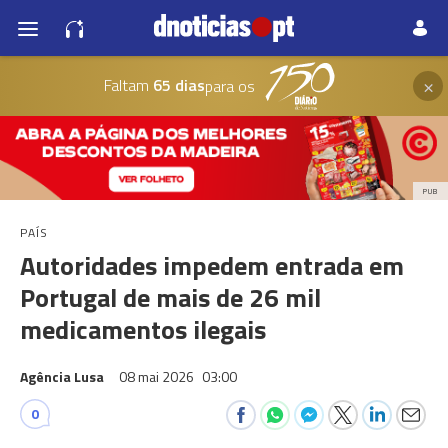
×
Faltam
65 dias
para os
PUB
PAÍS
Autoridades impedem entrada em
Portugal de mais de 26 mil
medicamentos ilegais
Agência Lusa
08 mai 2026
03:00
0