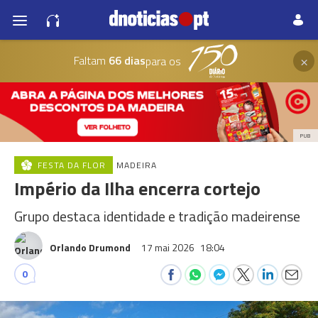
×
Faltam
66 dias
para os
PUB
FESTA DA FLOR
MADEIRA
Império da Ilha encerra cortejo
Grupo destaca identidade e tradição madeirense
Orlando Drumond
17 mai 2026
18:04
0