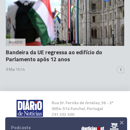
MUNDO
Bandeira da UE regressa ao edifício do
Parlamento após 12 anos
9 Mai 15:14
1
Rua Dr. Fernão de Ornelas, 56 - 3º
9054-514 Funchal, Portugal
291 202 300
×
Podcasts
Instale a nossa App