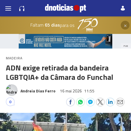
×
Faltam
65 dias
para os
PUB
MADEIRA
ADN exige retirada da bandeira
LGBTQIA+ da Câmara do Funchal
Andreia Dias Ferro
16 mai 2026
11:55
0