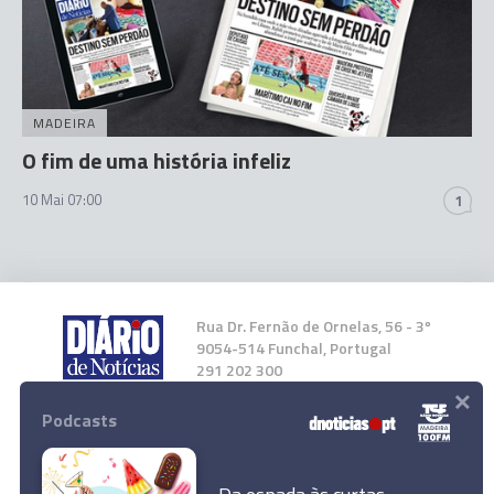
MADEIRA
O fim de uma história infeliz
10 Mai 07:00
1
Rua Dr. Fernão de Ornelas, 56 - 3º
9054-514 Funchal, Portugal
291 202 300
×
Podcasts
Instale a nossa App