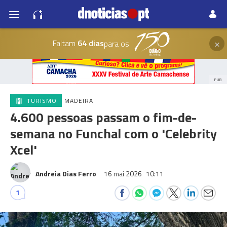
×
Faltam
64 dias
para os
PUB
TURISMO
MADEIRA
4.600 pessoas passam o fim-de-
semana no Funchal com o 'Celebrity
Xcel'
Andreia Dias Ferro
16 mai 2026
10:11
1