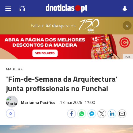
×
Faltam
62 dias
para os
PUB
MADEIRA
'Fim-de-Semana da Arquitectura'
junta profissionais no Funchal
Marianna Pacifico
13 mai 2026
17:00
0