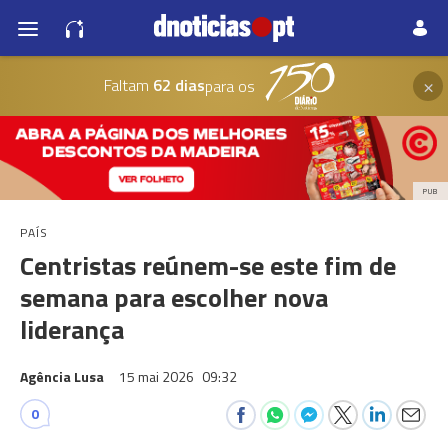
×
Faltam
62 dias
para os
PUB
PAÍS
Centristas reúnem-se este fim de
semana para escolher nova
liderança
Agência Lusa
15 mai 2026
09:32
0