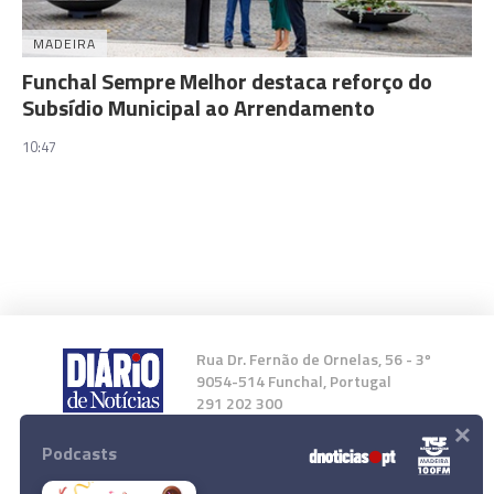
MADEIRA
Funchal Sempre Melhor destaca reforço do
Subsídio Municipal ao Arrendamento
10:47
Rua Dr. Fernão de Ornelas, 56 - 3º
9054-514 Funchal, Portugal
291 202 300
×
Podcasts
Instale a nossa App