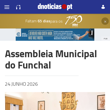
×
Faltam
65 dias
para os
PUB
Assembleia Municipal
do Funchal
24 JUNHO 2026