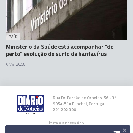
PAÍS
Ministério da Saúde está acompanhar "de
perto" evolução do surto de hantavírus
6 Mai 20:58
Rua Dr. Fernão de Ornelas, 56 - 3º
9054-514 Funchal, Portugal
291 202 300
Instale a nossa App
×