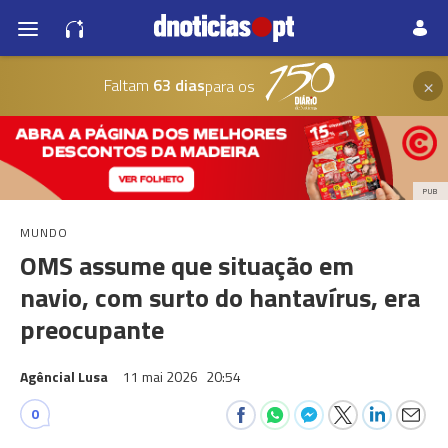
×
Faltam
63 dias
para os
PUB
MUNDO
OMS assume que situação em
navio, com surto do hantavírus, era
preocupante
Agêncial Lusa
11 mai 2026
20:54
0